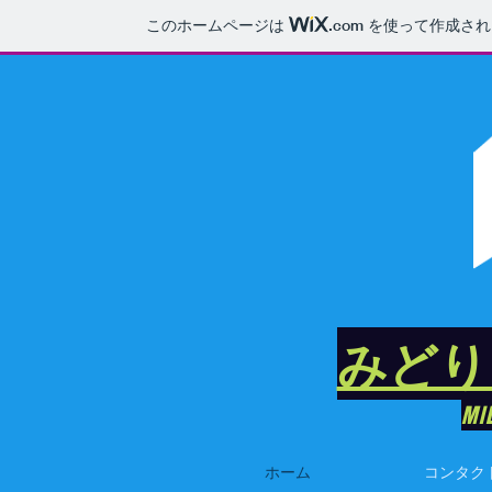
このホームページは
.com
を使って作成され
みどり
MI
ホーム
コンタク