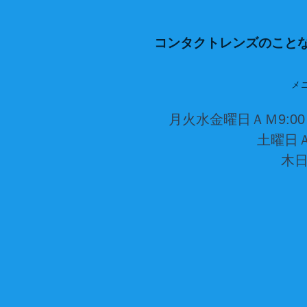
コンタクトレンズのこと
メ
月火水金曜日ＡＭ9:00～
土曜日Ａ
木